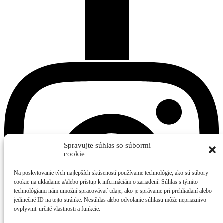
Spravujte súhlas so súbormi
cookie
Na poskytovanie tých najlepších skúseností používame technológie, ako sú súbory
cookie na ukladanie a/alebo prístup k informáciám o zariadení. Súhlas s týmito
technológiami nám umožní spracovávať údaje, ako je správanie pri prehliadaní alebo
jedinečné ID na tejto stránke. Nesúhlas alebo odvolanie súhlasu môže nepriaznivo
ovplyvniť určité vlastnosti a funkcie.