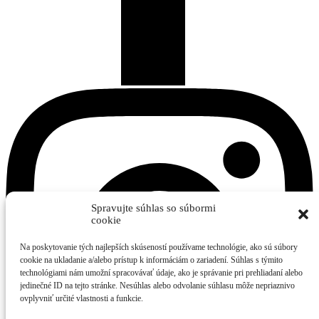
Spravujte súhlas so súbormi
cookie
Na poskytovanie tých najlepších skúseností používame technológie, ako sú súbory
cookie na ukladanie a/alebo prístup k informáciám o zariadení. Súhlas s týmito
technológiami nám umožní spracovávať údaje, ako je správanie pri prehliadaní alebo
jedinečné ID na tejto stránke. Nesúhlas alebo odvolanie súhlasu môže nepriaznivo
ovplyvniť určité vlastnosti a funkcie.