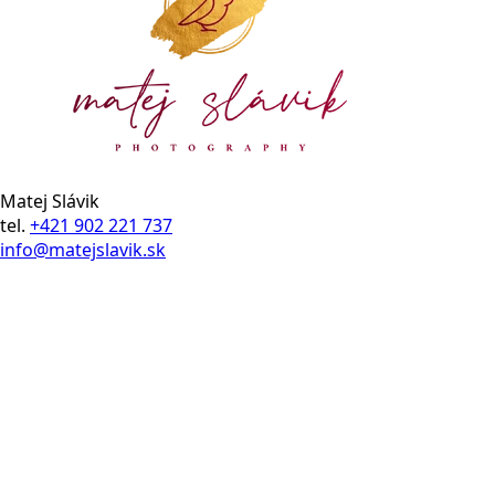
Matej Slávik
tel.
+421 902 221 737
info@matejslavik.sk