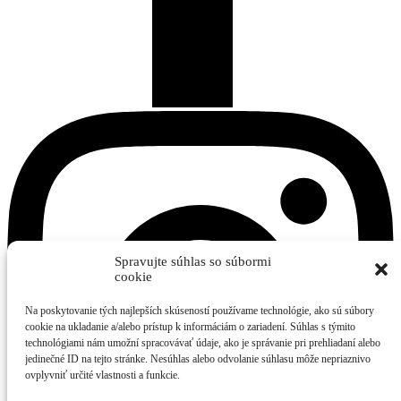
Spravujte súhlas so súbormi
cookie
Na poskytovanie tých najlepších skúseností používame technológie, ako sú súbory
cookie na ukladanie a/alebo prístup k informáciám o zariadení. Súhlas s týmito
technológiami nám umožní spracovávať údaje, ako je správanie pri prehliadaní alebo
jedinečné ID na tejto stránke. Nesúhlas alebo odvolanie súhlasu môže nepriaznivo
ovplyvniť určité vlastnosti a funkcie.