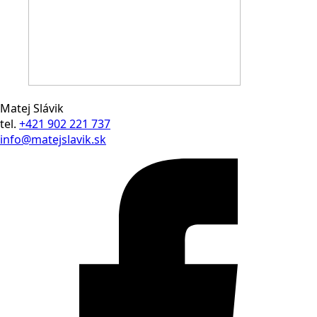
Matej Slávik
tel.
+421 902 221 737
info@matejslavik.sk